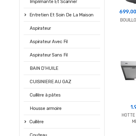
Imprimante Et Scanner
699,0
Entretien Et Soin De La Maison
BOUILLO
Aspirateur
Aspirateur Avec Fil
Aspirateur Sans Fil
BAIN D'HUILE
CUISINIERE AU GAZ
Cuillère à pâtes
1.
Housse armoire
HOTTE
Cuillère
M
Couteau