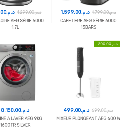
,00
د.م.
1.599,00
د.م.
1.299,00
د.م.
1.799,00
د.م.
LOIRE AEG SÉRIE 6000
CAFETIERE AEG SÉRIE 6000
1,7L
15BARS
-
200,00
د.م.
8.150,00
د.م.
499,00
د.م.
699,00
د.م.
INE A LAVER AEG 9KG
MIXEUR PLONGEANT AEG 600 W
1600TR SILVER