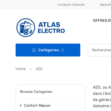
Skip
Skip
Livraison Gratuite
Garanti
to
to
navigation
content
OFFRES 
Search
Catégories
for:
Home
AEG
AEG, ou A
Browse Categories
dans l’éc
de généra
Confort Maison
domaine d