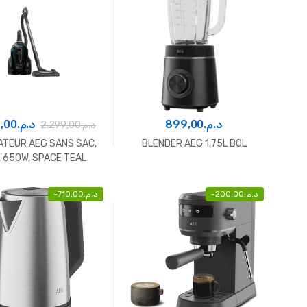
,00
د.م.
899,00
د.م.
2.299,00
د.م.
ATEUR AEG SANS SAC,
BLENDER AEG 1.75L BOL
L, 650W, SPACE TEAL
METALLIC
-
710,00
د.م.
-
200,00
د.م.