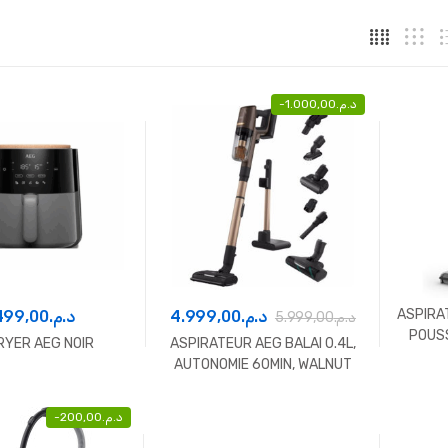
-
1.000,00
د.م.
ASPIRA
499,00
د.م.
4.999,00
د.م.
5.999,00
د.م.
POUSS
FRYER AEG NOIR
ASPIRATEUR AEG BALAI 0.4L,
AUTONOMIE 60MIN, WALNUT
BROWN
-
200,00
د.م.