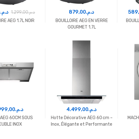
0
د.م.
879,00
د.م.
589
1.299,00
د.م.
IRE AEG 1.7L NOIR
BOUILLOIRE AEG EN VERRE
BOUIL
GOURMET 1.7L
999,00
د.م.
4.499,00
د.م.
 AEG 60CM SOUS
Hotte Décorative AEG 60 cm –
MACH
EUBLE INOX
Inox, Élégante et Performante