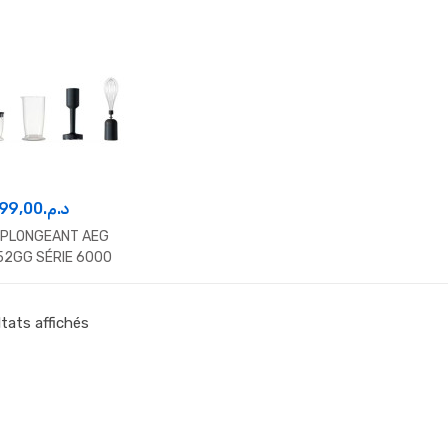
99,00
د.م.
 PLONGEANT AEG
52GG SÉRIE 6000
ltats affichés