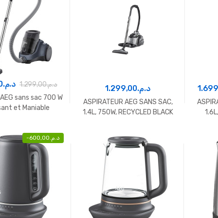
0
د.م.
1.299,00
د.م.
1.299,00
د.م.
1.699
 AEG sans sac 700 W
ASPIRATEUR AEG SANS SAC,
ASPIR
sant et Maniable
1.4L, 750W, RECYCLED BLACK
1.6
-
600,00
د.م.