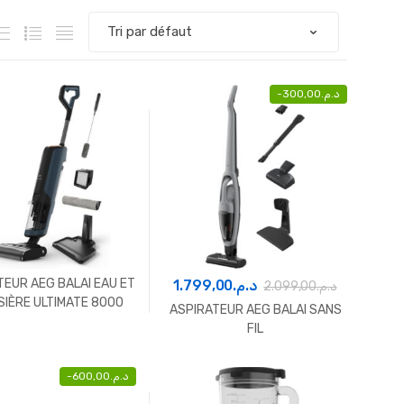
-
300,00
د.م.
TEUR AEG BALAI EAU ET
1.799,00
د.م.
2.099,00
د.م.
IÈRE ULTIMATE 8000
ASPIRATEUR AEG BALAI SANS
FIL
-
600,00
د.م.