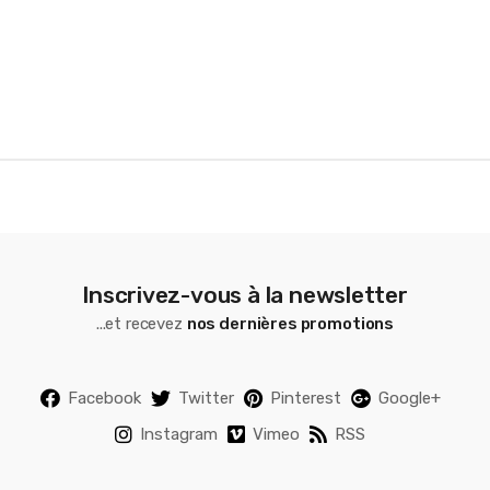
o
u
s
e
l
Inscrivez-vous à la newsletter
...et recevez
nos dernières promotions
Facebook
Twitter
Pinterest
Google+
Instagram
Vimeo
RSS