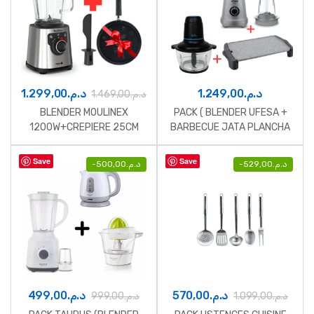
1.299,00
د.م.
1.249,00
د.م.
1.469,00
د.م.
BLENDER MOULINEX
PACK ( BLENDER UFESA +
1200W+CREPIERE 25CM
BARBECUE JATA PLANCHA
+POT DE PATE A TARTINE
+ HACHOIR JATA LAMES )
Save
Save
-
500,00
د.م.
-
529,00
د.م.
499,00
د.م.
570,00
د.م.
999,00
د.م.
1.099,00
د.م.