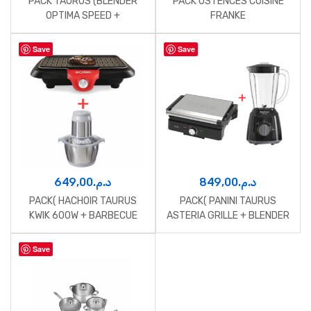
PACK TAURUS (BLENDER
PACK USTENCES CUISINE
OPTIMA SPEED +
FRANKE
BOUILLOIRE LUNA + PRESSE
AGRUME TC-500 TAURUS)
Save
Save
649,00
د.م.
849,00
د.م.
PACK( HACHOIR TAURUS
PACK( PANINI TAURUS
KWIK 600W + BARBECUE
ASTERIA GRILLE + BLENDER
ETNA SOLAC )
TAURUS LIMA 400WATT
1.5L)
Save