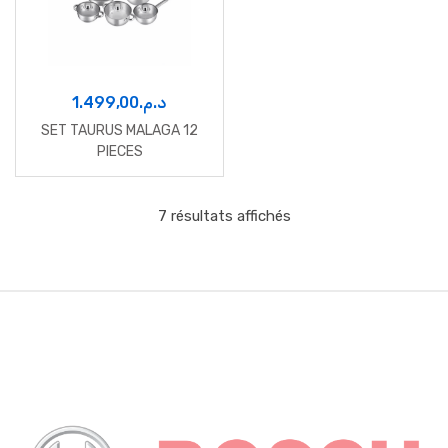
1.499,00
د.م.
SET TAURUS MALAGA 12
PIECES
7 résultats affichés
B
r
a
n