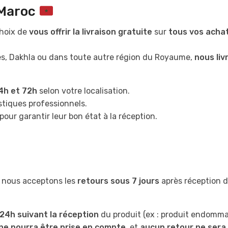
 Maroc
choix de
vous offrir la livraison gratuite
sur
tous vos acha
ès, Dakhla ou dans toute autre région du Royaume,
nous li
4h et 72h
selon votre localisation.
stiques professionnels.
our garantir leur bon état à la réception.
oi nous acceptons les
retours sous 7 jours
après réception 
 24h suivant la réception
du produit (ex : produit endomma
ne pourra être prise en compte
, et
aucun retour ne sera