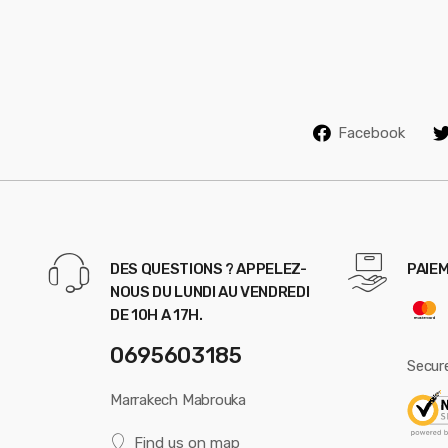
Facebook
DES QUESTIONS ? APPELEZ-
PAIEM
NOUS DU LUNDI AU VENDREDI
DE 10H A 17H.
0695603185
Secur
Marrakech Mabrouka
Find us on map