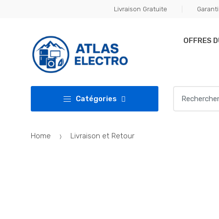
Skip
Skip
Livraison Gratuite
Garanti
to
to
navigation
content
OFFRES 
Search
Catégories
for:
Home
Livraison et Retour