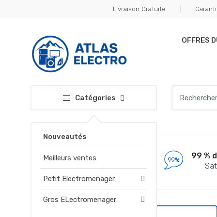
Skip
Skip
Livraison Gratuite
Garanti
to
to
navigation
content
OFFRES 
Search
Catégories
for:
Nouveautés
Livraison Gratuite
99 % d
Meilleurs ventes
à partir de 1000 DH
Sat
Petit Electromenager
Gros ELectromenager