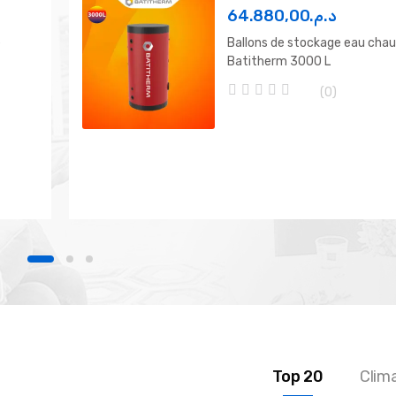
64.880,00
د.م.
e
Ballons de stockage eau cha
Batitherm 3000 L
(0)
0
o
u
t
o
f
5
Top 20
Clim