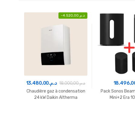
-
4.520,00
د.م.
13.480,00
د.م.
18.496,0
18.000,00
د.م.
Chaudière gaz à condensation
Pack Sonos Bea
24 kW Daikin Altherma
Mini+2 Era 1
D2CND024A1AB Maroc