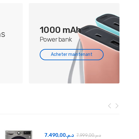
1000 mAh
ns
Power bank
Acheter maintenant
7.490,00
د.م.
7.999,00
د.م.