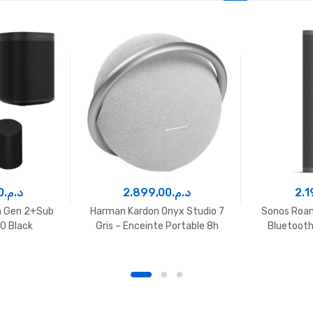
0
د.م.
2.899,00
د.م.
2.1
m Gen 2+Sub
Harman Kardon Onyx Studio 7
Sonos Roam
00 Black
Gris – Enceinte Portable 8h
Bluetooth