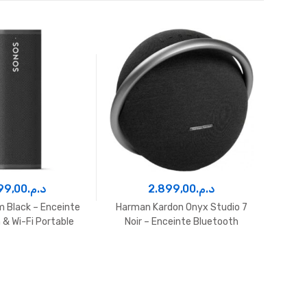
99,00
د.م.
2.899,00
د.م.
 Black – Enceinte
Harman Kardon Onyx Studio 7
Harm
 & Wi-Fi Portable
Noir – Enceinte Bluetooth
N