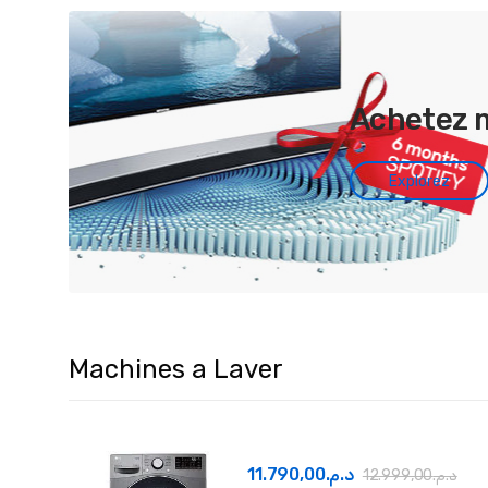
Achetez 
Explorez
Machines a Laver
11.790,00
د.م.
12.999,00
د.م.