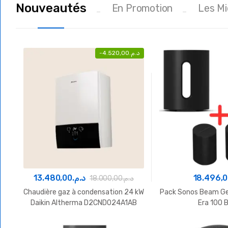
Nouveautés
En Promotion
Les M
.480,00
د.م.
58.880,00
د.م.
-
4.520,00
د.م.
ons de stockage eau chaude Batitherm 1500
Ballons de stockage ea
L
13.480,00
د.م.
18.496,
18.000,00
د.م.
Chaudière gaz à condensation 24 kW
Pack Sonos Beam Ge
Daikin Altherma D2CND024A1AB
Era 100 
Maroc