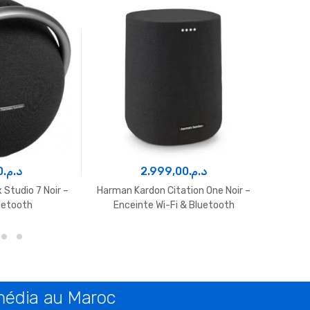
0
د.م.
2.999,00
د.م.
1.
Studio 7 Noir –
Harman Kardon Citation One Noir –
JBL Fl
uetooth
Enceinte Wi-Fi & Bluetooth
É
imédia au Maroc