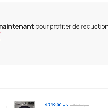
maintenant
pour profiter de réductio
6.799,00
د.م.
7.499,00
د.م.