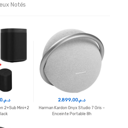
ieux Notés
64.880,00
د.م.
u chaude Batitherm 2000
Ballons de stockage eau chaude Batitherm
L
00
د.م.
2.899,00
د.م.
7.
n 2+Sub Mini+2
Harman Kardon Onyx Studio 7 Gris –
JBL 
Black
Enceinte Portable 8h
Blu