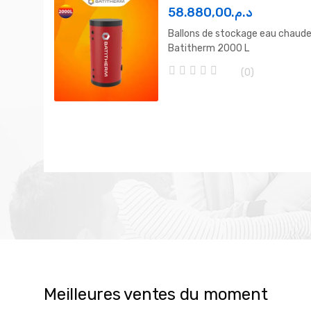
58.880,00
د.م.
Ballons de stockage eau chaud
Batitherm 2000 L
(0)
0
o
u
t
o
f
5
Meilleures ventes du moment