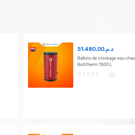
51.480,00
د.م.
e
Ballons de stockage eau cha
Batitherm 1500 L
(0)
0
o
u
t
o
f
5