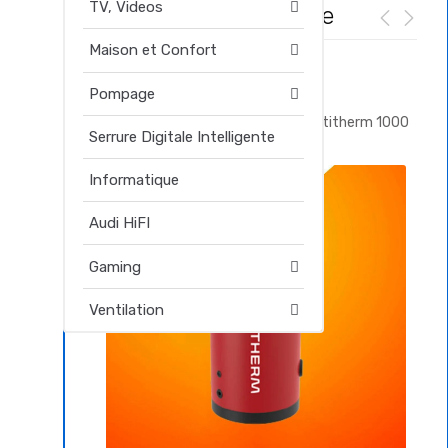
TV, Videos
Promos
de la semaine
Maison et Confort
51.480,00
د.م.
51
Pompage
Ballons de stockage eau chaude Batitherm 1000
Ball
Serrure Digitale Intelligente
L
L
Informatique
Audi HiFI
Gaming
Ventilation