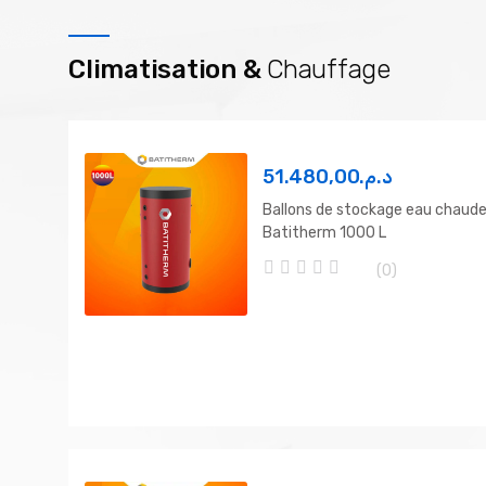
Climatisation &
Chauffage
51.480,00
د.م.
Ballons de stockage eau chaud
Batitherm 1000 L
(0)
0
o
u
t
o
f
5