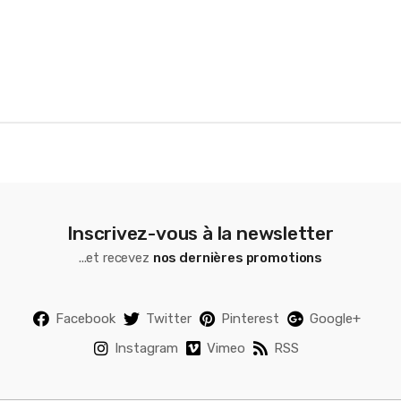
u
s
e
l
Inscrivez-vous à la newsletter
...et recevez
nos dernières promotions
Facebook
Twitter
Pinterest
Google+
Instagram
Vimeo
RSS