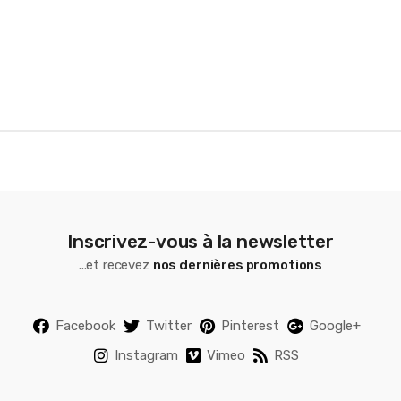
o
u
s
e
l
Inscrivez-vous à la newsletter
...et recevez
nos dernières promotions
Facebook
Twitter
Pinterest
Google+
Instagram
Vimeo
RSS