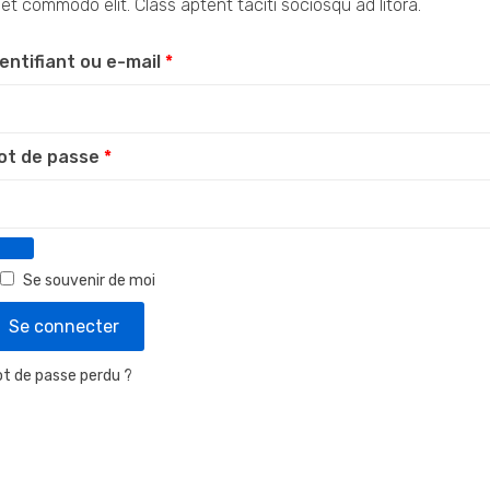
 et commodo elit. Class aptent taciti sociosqu ad litora.
Obligatoire
dentifiant ou e-mail
*
Obligatoire
ot de passe
*
Se souvenir de moi
Se connecter
t de passe perdu ?