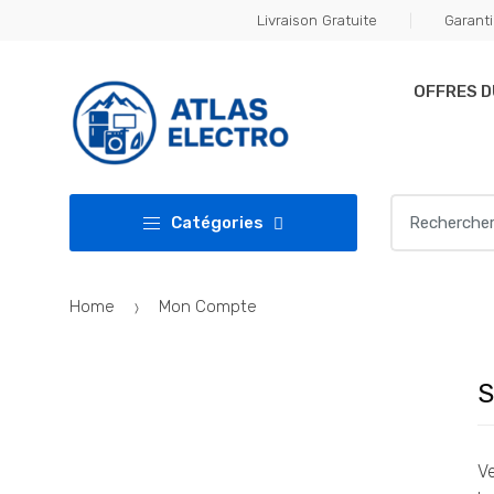
Skip
Skip
Livraison Gratuite
Garanti
to
to
navigation
content
OFFRES 
Search
Catégories
for:
Home
Mon Compte
S
Ve