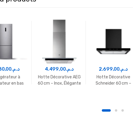
80,00
د.م.
4.499,00
د.م.
2.699,00
د.م.
igérateur à
Hotte Décorative AEG
Hotte Décorative
ateur en bas
60 cm – Inox, Élégante
Schneider 60 cm –
 GR-B639NLCM
et Performante
Noire, Élégante et
Performante