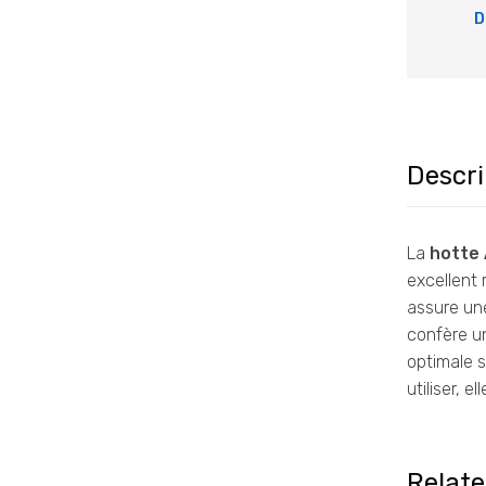
D
Descri
La
hotte 
excellent 
assure u
confère un
optimale s
utiliser, 
Relat