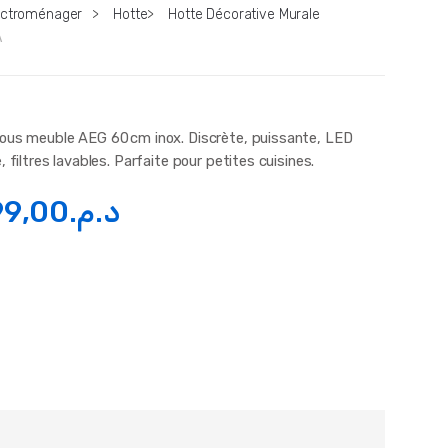
ectroménager
>
Hotte
>
Hotte Décorative Murale
A
ous meuble AEG 60 cm inox. Discrète, puissante, LED
, filtres lavables. Parfaite pour petites cuisines.
99,00
د.م.