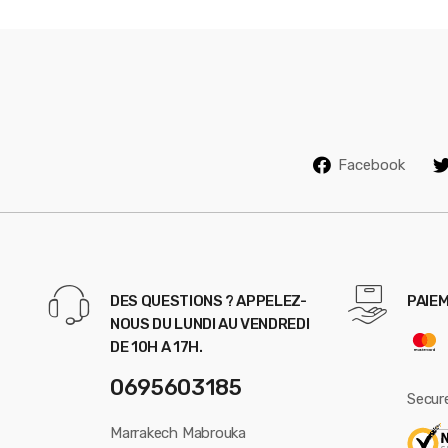
u
s
e
l
Facebook
DES QUESTIONS ? APPELEZ-
PAIEM
NOUS DU LUNDI AU VENDREDI
DE 10H A 17H.
0695603185
Secur
Marrakech Mabrouka