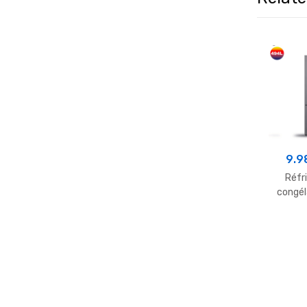
9.9
Réfr
congél
455 L –