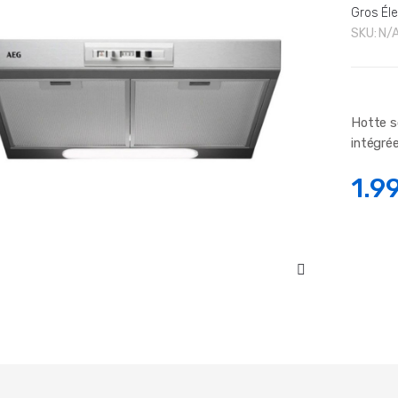
Gros Él
SKU:
N/
Hotte s
intégrée
1.9