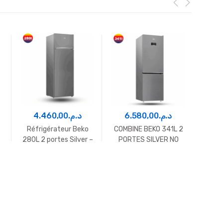
4.460,00
د.م.
6.580,00
د.م.
2
Réfrigérateur Beko
COMBINE BEKO 341L 2
Hotte
280L 2 portes Silver –
PORTES SILVER NO
Sch
RDSA35SX
FROST
Noi
B3RCNA400HSX