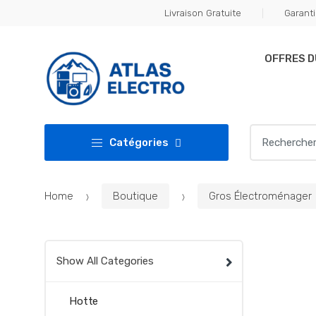
Skip
Skip
Livraison Gratuite
Garanti
to
to
navigation
content
OFFRES 
Search
Catégories
for:
Home
Boutique
Gros Électroménager
Show All Categories
Hotte