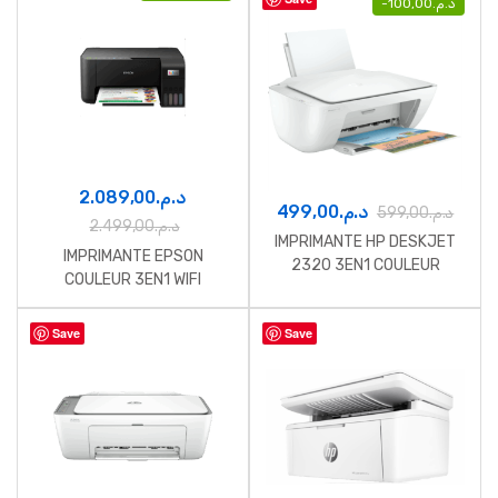
-
100,00
د.م.
2.089,00
د.م.
499,00
د.م.
599,00
د.م.
2.499,00
د.م.
IMPRIMANTE HP DESKJET
IMPRIMANTE EPSON
2320 3EN1 COULEUR
COULEUR 3EN1 WIFI
Save
Save