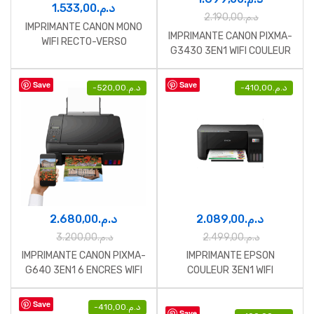
1.533,00
د.م.
2.190,00
د.م.
IMPRIMANTE CANON MONO
IMPRIMANTE CANON PIXMA-
WIFI RECTO-VERSO
G3430 3EN1 WIFI COULEUR
Save
Save
-
520,00
د.م.
-
410,00
د.م.
2.680,00
د.م.
2.089,00
د.م.
3.200,00
د.م.
2.499,00
د.م.
IMPRIMANTE CANON PIXMA-
IMPRIMANTE EPSON
G640 3EN1 6 ENCRES WIFI
COULEUR 3EN1 WIFI
COULEUR
Save
-
410,00
د.م.
Save