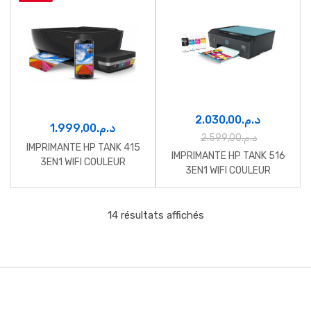
2.030,00
د.م.
1.999,00
د.م.
2.599,00
د.م.
IMPRIMANTE HP TANK 415
IMPRIMANTE HP TANK 516
3EN1 WIFI COULEUR
3EN1 WIFI COULEUR
14 résultats affichés
B
r