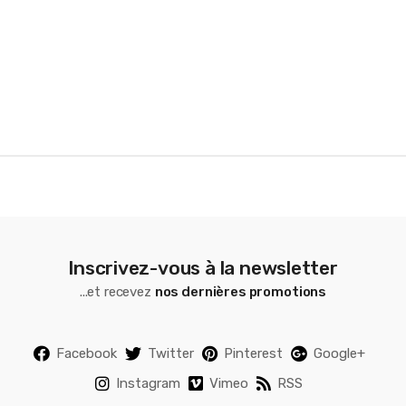
o
u
s
e
l
Inscrivez-vous à la newsletter
...et recevez
nos dernières promotions
Facebook
Twitter
Pinterest
Google+
Instagram
Vimeo
RSS