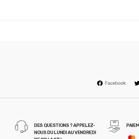
r
o
u
s
e
l
Facebook
DES QUESTIONS ? APPELEZ-
PAIEM
NOUS DU LUNDI AU VENDREDI