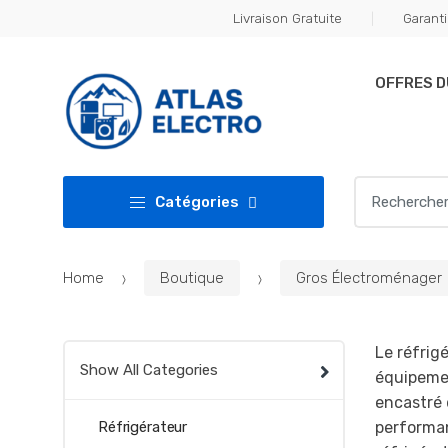
Skip
Skip
Livraison Gratuite
Garanti
to
to
navigation
content
OFFRES 
Search
Catégories
for:
Home
Boutique
Gros Électroménager
Le réfrig
Show All Categories
équipemen
encastré 
Réfrigérateur
performan