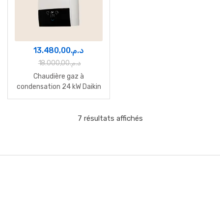
13.480,00
د.م.
18.000,00
د.م.
Chaudière gaz à
condensation 24 kW Daikin
Altherma D2CND024A1AB
Maroc
7 résultats affichés
B
r
a