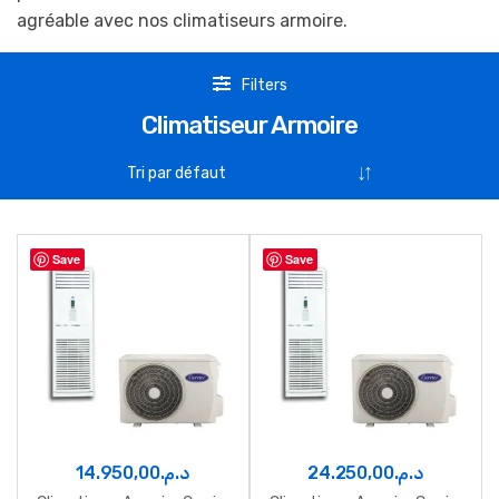
agréable avec nos climatiseurs armoire.
Filters
Climatiseur Armoire
Save
Save
14.950,00
د.م.
24.250,00
د.م.