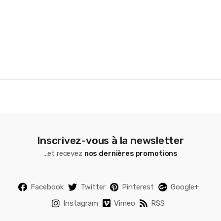
o
u
s
e
l
Inscrivez-vous à la newsletter
...et recevez
nos dernières promotions
Facebook
Twitter
Pinterest
Google+
Instagram
Vimeo
RSS