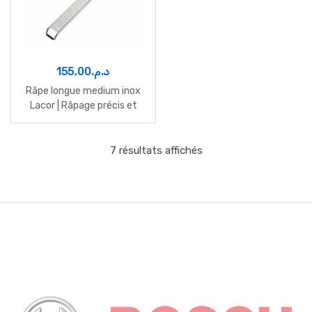
155,00
د.م.
Râpe longue medium inox
Lacor | Râpage précis et
polyvalent
7 résultats affichés
B
r
a
n