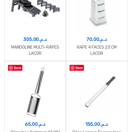
305,00
د.م.
70,00
د.م.
MANDOLINE MULTI-RÁPES
RAPE 4 FACES 23 CM
LACOR
LACOR
Save
Save
65,00
د.م.
155,00
د.م.