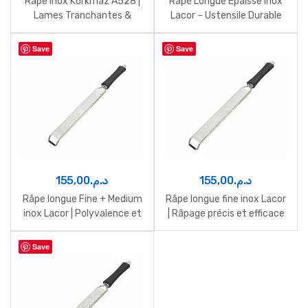
Râpe Inox Korkmaz A528 |
Râpe Longue Épaisse Inox
Lames Tranchantes &
Lacor – Ustensile Durable
Durables
Save
Save
155,00
د.م.
155,00
د.م.
Râpe longue Fine + Medium
Râpe longue fine inox Lacor
inox Lacor | Polyvalence et
| Râpage précis et efficace
précision
Save