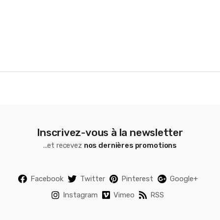
o
u
s
e
l
Inscrivez-vous à la newsletter
...et recevez
nos dernières promotions
Facebook
Twitter
Pinterest
Google+
Instagram
Vimeo
RSS