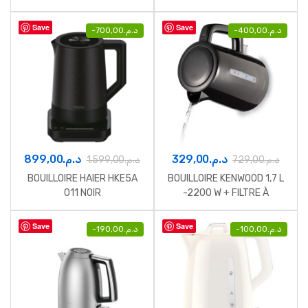
W JAUNE
Save
Save
-
700,00
د.م.
-
400,00
د.م.
899,00
د.م.
329,00
د.م.
1.599,00
د.م.
729,00
د.م.
BOUILLOIRE HAIER HKE5A
BOUILLOIRE KENWOOD 1,7 L
011 NOIR
-2200 W + FILTRE À
MAILLES AMOVIBLE NOIR
Save
Save
-
190,00
د.م.
-
100,00
د.م.