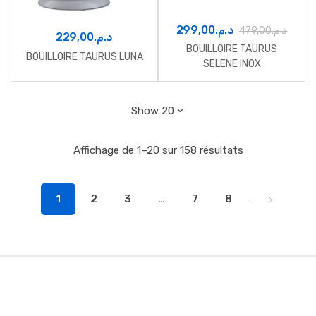
299,00
د.م.
479,00
د.م.
229,00
د.م.
BOUILLOIRE TAURUS
BOUILLOIRE TAURUS LUNA
SELENE INOX
Affichage de 1–20 sur 158 résultats
1
2
3
…
7
8
B
r