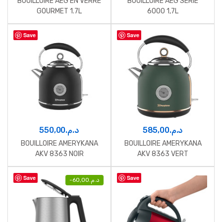
BOUILLOIRE AEG EN VERRE
BOUILLOIRE AEG SÉRIE
GOURMET 1.7L
6000 1,7L
Save
Save
550,00
د.م.
585,00
د.م.
BOUILLOIRE AMERYKANA
BOUILLOIRE AMERYKANA
AKV 8363 NOIR
AKV 8363 VERT
Save
Save
-
60,00
د.م.