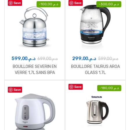
Save
Save
-
100,00
د.م.
-
300,00
د.م.
599,00
د.م.
299,00
د.م.
699,00
د.م.
599,00
د.م.
BOUILLOIRE SEVERIN EN
BOUILLOIRE TAURUS AROA
VERRE 1,7L SANS BPA
GLASS 1.7L
Save
-
180,00
د.م.
Save