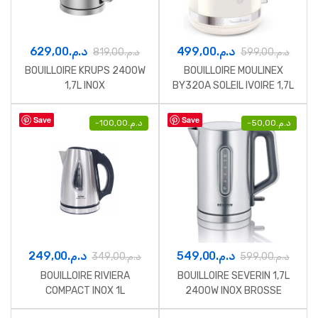
629,00
د.م.
499,00
د.م.
819,00
د.م.
599,00
د.م.
BOUILLOIRE KRUPS 2400W
BOUILLOIRE MOULINEX
1,7L INOX
BY320A SOLEIL IVOIRE 1,7L
Save
Save
-
100,00
د.م.
-
50,00
د.م.
249,00
د.م.
549,00
د.م.
349,00
د.م.
599,00
د.م.
BOUILLOIRE RIVIERA
BOUILLOIRE SEVERIN 1,7L
COMPACT INOX 1L
2400W INOX BROSSE