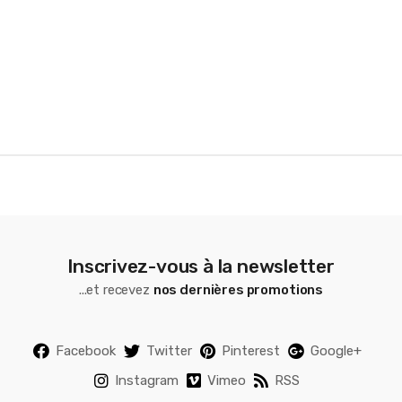
o
u
s
e
l
Inscrivez-vous à la newsletter
...et recevez
nos dernières promotions
Facebook
Twitter
Pinterest
Google+
Instagram
Vimeo
RSS