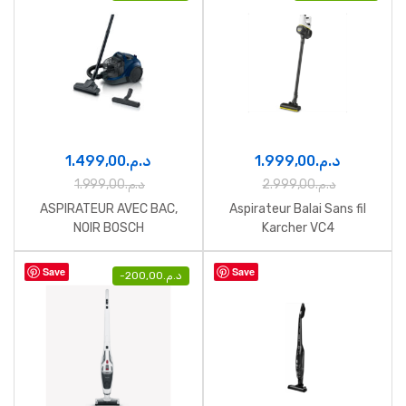
1.499,00
د.م.
1.999,00
د.م.
1.999,00
د.م.
2.999,00
د.م.
ASPIRATEUR AVEC BAC,
Aspirateur Balai Sans fil
NOIR BOSCH
Karcher VC4
Save
Save
-
200,00
د.م.