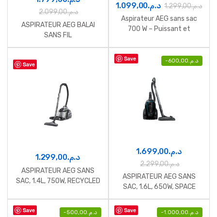
1.099,00
د.م.
1.299,00
د.م.
2.099,00
د.م.
Aspirateur AEG sans sac
ASPIRATEUR AEG BALAI
700 W – Puissant et
SANS FIL
Maniable
Save
-
600,00
د.م.
Save
1.699,00
د.م.
1.299,00
د.م.
2.299,00
د.م.
ASPIRATEUR AEG SANS
ASPIRATEUR AEG SANS
SAC, 1.4L, 750W, RECYCLED
SAC, 1.6L, 650W, SPACE
BLACK
TEAL METALLIC
Save
Save
-
500,00
د.م.
-
1.000,00
د.م.