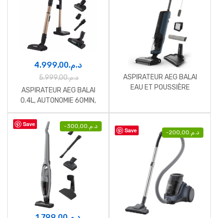
4.999,00
د.م.
ASPIRATEUR AEG BALAI
5.999,00
د.م.
EAU ET POUSSIÈRE
ASPIRATEUR AEG BALAI
ULTIMATE 8000
0.4L, AUTONOMIE 60MIN,
WALNUT BROWN
Save
-
300,00
د.م.
Save
-
200,00
د.م.
1.799,00
د.م.