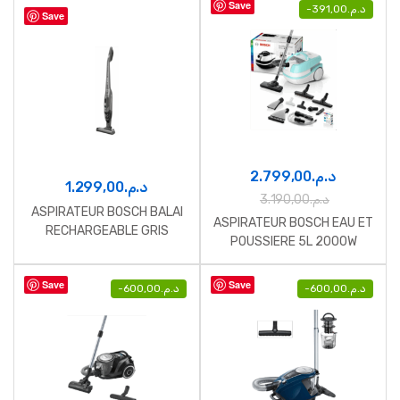
Save
-
391,00
د.م.
Save
2.799,00
د.م.
1.299,00
د.م.
3.190,00
د.م.
ASPIRATEUR BOSCH BALAI
ASPIRATEUR BOSCH EAU ET
RECHARGEABLE GRIS
POUSSIERE 5L 2000W
Save
Save
-
600,00
د.م.
-
600,00
د.م.