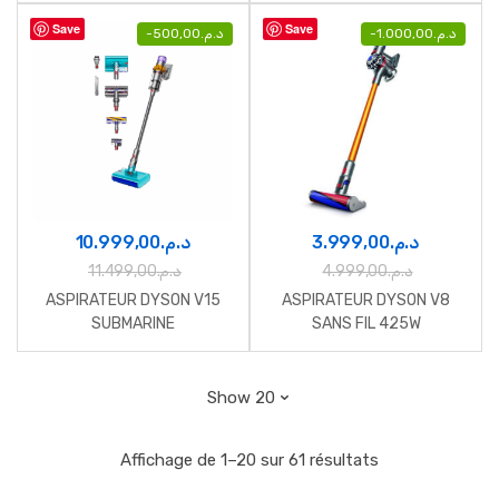
Save
Save
-
500,00
د.م.
-
1.000,00
د.م.
10.999,00
د.م.
3.999,00
د.م.
11.499,00
د.م.
4.999,00
د.م.
ASPIRATEUR DYSON V15
ASPIRATEUR DYSON V8
SUBMARINE
SANS FIL 425W
Affichage de 1–20 sur 61 résultats