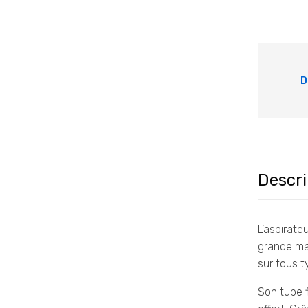
D
Descri
L’aspirate
grande man
sur tous t
Son tube f