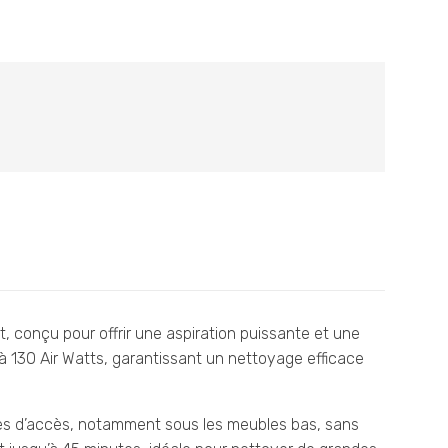
ial
actuel
t :
est :
د.م.2.299,00.
د.م.3.299,00.
t, conçu pour offrir une aspiration puissante et une
u’à 130 Air Watts, garantissant un nettoyage efficace
ciles d’accès, notamment sous les meubles bas, sans