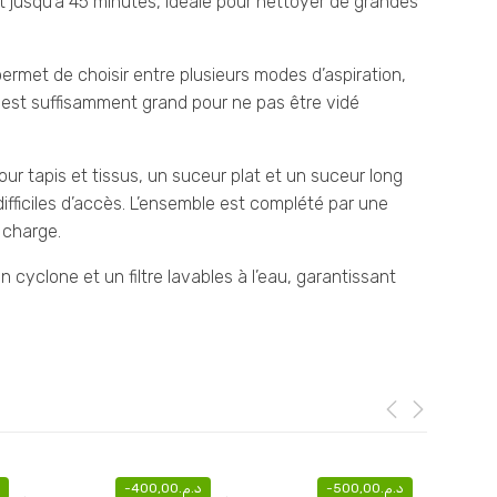
ant jusqu’à 45 minutes, idéale pour nettoyer de grandes
 permet de choisir entre plusieurs modes d’aspiration,
e est suffisamment grand pour ne pas être vidé
our tapis et tissus, un suceur plat et un suceur long
 difficiles d’accès. L’ensemble est complété par une
 charge.
n cyclone et un filtre lavables à l’eau, garantissant
-
400,00
د.م.
-
500,00
د.م.