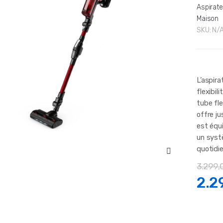
Aspirate
Maison
SKU:
N/
L’aspira
flexibil
tube fle
offre ju
est équi
un syst
quotidie
3.299,
Le
2.2
pri