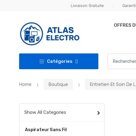
Skip
Skip
Livraison Gratuite
Garanti
to
to
navigation
content
OFFRES 
Search
Catégories
for:
Home
Boutique
Entretien Et Soin De 
Show All Categories
Aspirateur Sans Fil