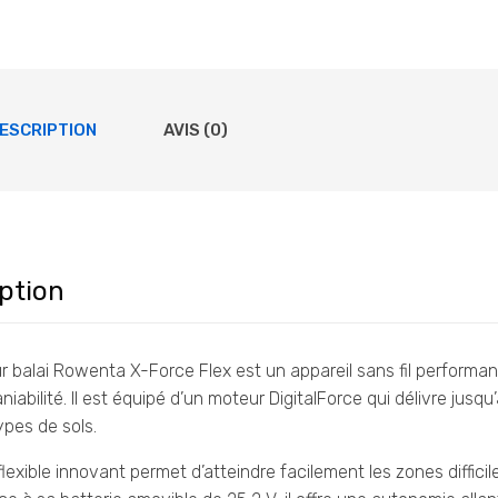
init
étai
ESCRIPTION
AVIS (0)
ption
ur balai Rowenta X-Force Flex est un appareil sans fil performan
iabilité. Il est équipé d’un moteur DigitalForce qui délivre jusq
ypes de sols.
lexible innovant permet d’atteindre facilement les zones diffi