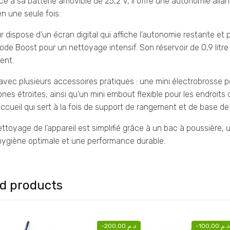
âce à sa batterie amovible de 25,2 V, il offre une autonomie all
n une seule fois.
ur dispose d’un écran digital qui affiche l’autonomie restante et
de Boost pour un nettoyage intensif. Son réservoir de 0,9 litr
ent.
ré avec plusieurs accessoires pratiques : une mini électrobrosse p
ones étroites, ainsi qu’un mini embout flexible pour les endroits
accueil qui sert à la fois de support de rangement et de base de
nettoyage de l’appareil est simplifié grâce à un bac à poussière, u
 hygiène optimale et une performance durable.
ed products
-
200,00
د.م.
-
100,00
د.م.