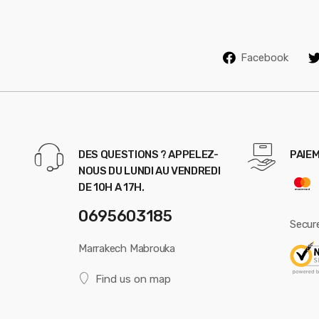
e
l
Facebook
DES QUESTIONS ? APPELEZ-
PAIEM
NOUS DU LUNDI AU VENDREDI
DE 10H A 17H.
0695603185
Secur
Marrakech Mabrouka
Find us on map