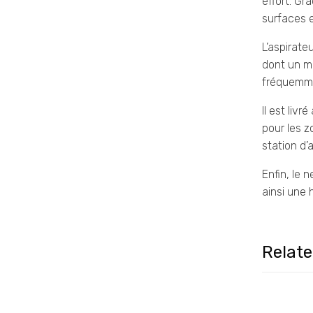
effort. Gr
surfaces e
L’aspirate
dont un mo
fréquemm
Il est liv
pour les z
station d’
Enfin, le 
ainsi une
Relat