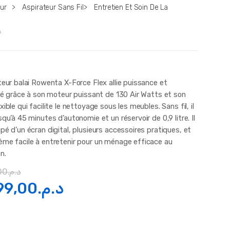
ur
>
Aspirateur Sans Fil
>
Entretien Et Soin De La
A
teur balai Rowenta X-Force Flex allie puissance et
ité grâce à son moteur puissant de 130 Air Watts et son
xible qui facilite le nettoyage sous les meubles. Sans fil, il
squ’à 45 minutes d’autonomie et un réservoir de 0,9 litre. Il
pé d’un écran digital, plusieurs accessoires pratiques, et
ème facile à entretenir pour un ménage efficace au
n.
00
د.م.
Le
99,00
د.م.
x
prix