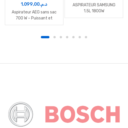
Le
Le
1.099,00
د.م.
ASPIRATEUR SAMSUNG
prix
prix
1.5L 1800W
Aspirateur AEG sans sac
initial
actuel
700 W – Puissant et
Maniable
était :
est :
د.م.1.099,00.
د.م.1.299,00.
B
r
a
n
d
s