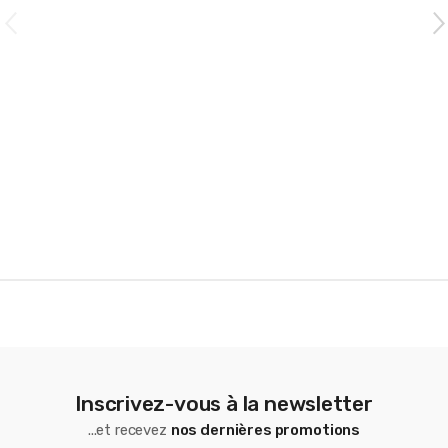
C
a
r
o
u
s
e
l
Inscrivez-vous à la newsletter
...et recevez
nos dernières promotions