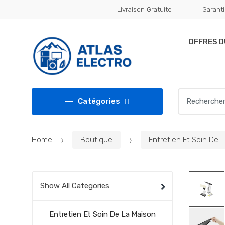
Skip
Skip
Livraison Gratuite
Garanti
to
to
navigation
content
OFFRES 
Search
Catégories
for:
Home
Boutique
Entretien Et Soin De 
Show All Categories
Entretien Et Soin De La Maison