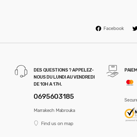
e
l
Facebook
DES QUESTIONS ? APPELEZ-
PAIEM
NOUS DU LUNDI AU VENDREDI
DE 10H A 17H.
0695603185
Secur
Marrakech Mabrouka
Find us on map