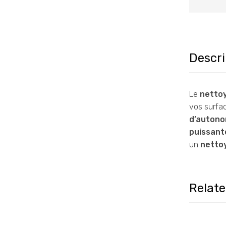
Descri
Le
nettoy
vos surfac
d’autono
puissant
un
netto
Relat