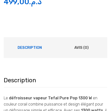
Le
Le
499,00
د.م.
prix
prix
initial
actuel
était :
est :
د.م.499,00.
د.م.599,00.
DESCRIPTION
AVIS (0)
Description
Le
défroisseur vapeur Tefal Pure Pop 1300 W
en
couleur corail combine puissance et design élégant pour
un défroissage simple et efficace. Avec ses
1300 watts
, il