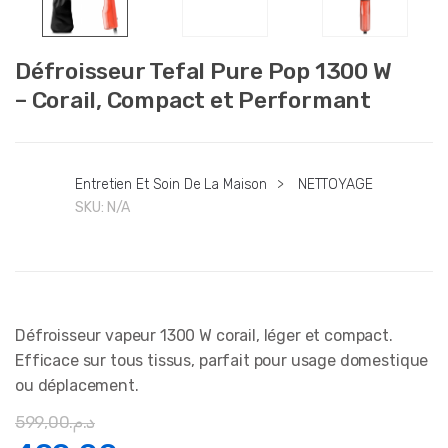
Défroisseur Tefal Pure Pop 1300 W
– Corail, Compact et Performant
Entretien Et Soin De La Maison
>
NETTOYAGE
SKU:
N/A
Défroisseur vapeur 1300 W corail, léger et compact.
Efficace sur tous tissus, parfait pour usage domestique
ou déplacement.
599,00
د.م.