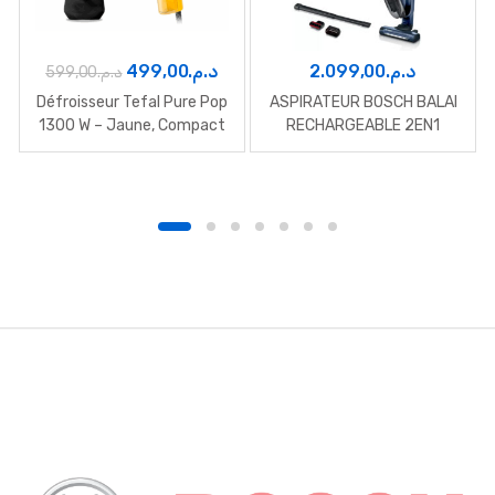
Le
Le
499,00
د.م.
2.099,00
د.م.
599,00
د.م.
prix
prix
Défroisseur Tefal Pure Pop
ASPIRATEUR BOSCH BALAI
initial
actuel
1300 W – Jaune, Compact
RECHARGEABLE 2EN1
et Puissant
était :
est :
د.م.499,00.
د.م.599,00.
B
r
a
n