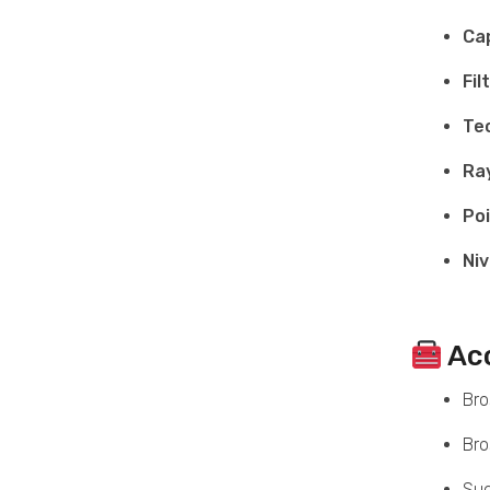
Cap
Fil
Te
Ray
Poi
Niv
Acc
Bro
Bro
Suc