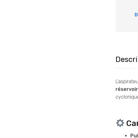
D
Descri
L’aspirate
réservoir
cyclonique
Car
Pui