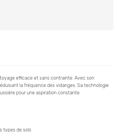
د.م.1.499,00.
د.م.1.849,00.
ttoyage efficace et sans contrainte. Avec son
 réduisant la fréquence des vidanges. Sa technologie
oussière pour une aspiration constante.
s types de sols