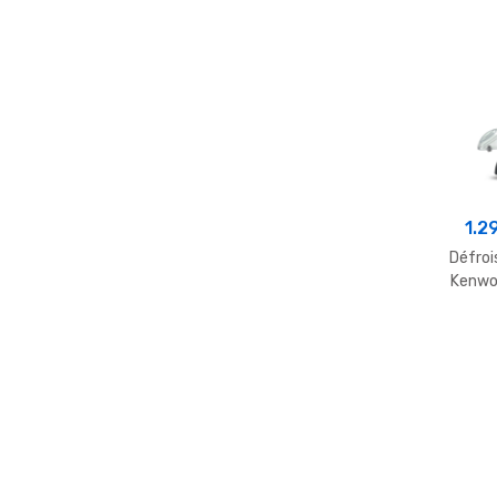
1.2
Défroi
Kenwo
Réserv