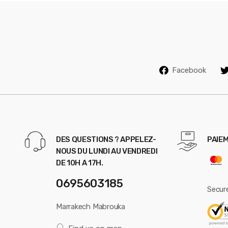
s
e
l
Facebook
DES QUESTIONS ? APPELEZ-
PAIEM
NOUS DU LUNDI AU VENDREDI
DE 10H A 17H.
0695603185
Secur
Marrakech Mabrouka