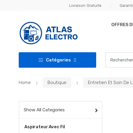
Skip
Skip
Livraison Gratuite
Garanti
to
to
navigation
content
OFFRES 
Search
Catégories
for:
Home
Boutique
Entretien Et Soin De 
Show All Categories
Aspirateur Avec Fil