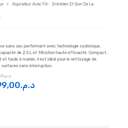
ur
>
Aspirateur Avec Fil
>
Entretien Et Soin De La
A
eur sans sac performant avec technologie cyclonique,
apacité de 2,5 L et filtration haute efficacité. Compact,
 et facile à manier, il est idéal pour le nettoyage de
 surfaces sans interruption.
00
د.م.
Le
99,00
د.م.
x
prix
ial
actuel
t :
est :