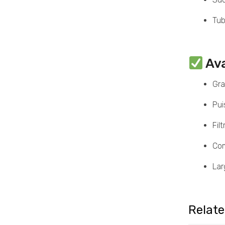
Tub
Av
Gra
Pui
Fil
Com
Lar
Relat