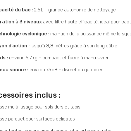
acité du bac :
2,5 L – grande autonomie de nettoyage
tration à 3 niveaux
avec filtre haute efficacité, idéal pour capt
chnologie cyclonique
: maintien de la puissance même lorsque
on d’action :
jusqu’à 8,8 mètres grâce à son long câble
ds :
environ 5,7 kg – compact et facile à manœuvrer
eau sonore :
environ 75 dB – discret au quotidien
essoires inclus :
sse multi-usage pour sols durs et tapis
sse parquet pour surfaces délicates
eur fentes, suceur ameublement et mini brosse turbo