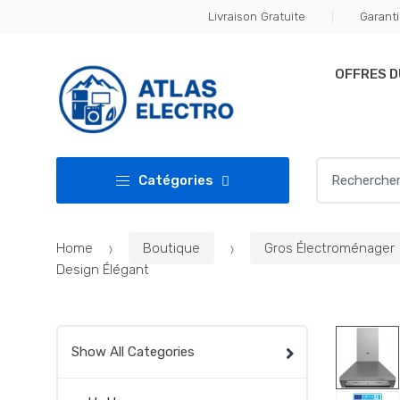
Skip
Skip
Livraison Gratuite
Garanti
to
to
navigation
content
OFFRES 
Search
Catégories
for:
Home
Boutique
Gros Électroménager
Design Élégant
Show All Categories