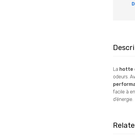
D
Descri
La
hotte 
odeurs. A
perform
facile à en
d’énergie.
Relat