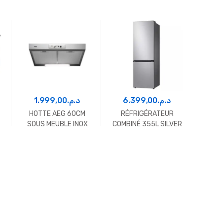
1.999,00
د.م.
6.399,00
د.م.
5
HOTTE AEG 60CM
RÉFRIGÉRATEUR
Réfr
SOUS MEUBLE INOX
COMBINÉ 355L SILVER
310L 
SAMSUNG