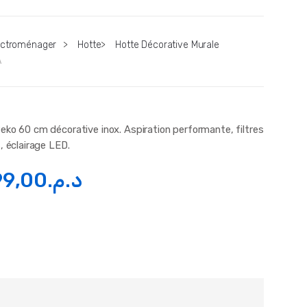
ectroménager
>
Hotte
>
Hotte Décorative Murale
A
eko 60 cm décorative inox. Aspiration performante, filtres
, éclairage LED.
99,00
د.م.