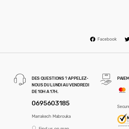
s
e
l
Facebook
DES QUESTIONS ? APPELEZ-
PAIEM
NOUS DU LUNDI AU VENDREDI
DE 10H A 17H.
0695603185
Secur
Marrakech Mabrouka
Find us on map