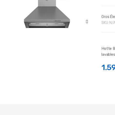
Gros Él
SKU:
N/
Hotte B
lavables
1.5