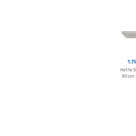
1.7
Hotte S
90 cm –
Fin
Per