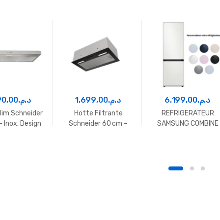
90,00
د.م.
1.699,00
د.م.
6.199,00
د.م.
lim Schneider
Hotte Filtrante
REFRIGERATEUR
 Inox, Design
Schneider 60 cm –
SAMSUNG COMBINE
 et Haute
Noire, Compacte et
344L BESPOKE
formance
Efficace