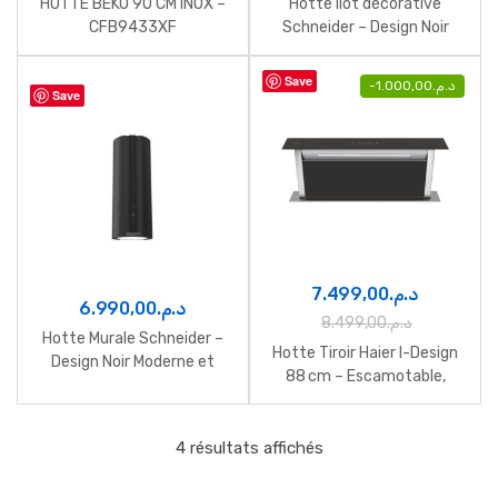
HOTTE BEKO 90 CM INOX –
Hotte îlot décorative
CFB9433XF
Schneider – Design Noir
Élégant et Performant
Save
-
1.000,00
د.م.
Save
7.499,00
د.م.
6.990,00
د.م.
8.499,00
د.م.
Hotte Murale Schneider –
Hotte Tiroir Haier I-Design
Design Noir Moderne et
88 cm – Escamotable,
Aspiration Efficace
Noire et Discrète
4 résultats affichés