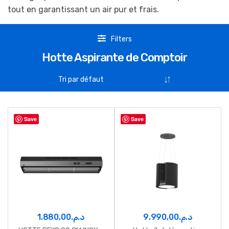
tout en garantissant un air pur et frais.
Filters
Hotte Aspirante de Comptoir
Save
Save
1.880,00
د.م.
9.990,00
د.م.