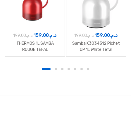
Le
Le
Le
Le
159,00
د.م.
159,00
د.م.
199,00
د.م.
199,00
د.م.
prix
prix
prix
prix
THERMOS 1L SAMBA
Samba K3034312 Pichet
initial
actuel
initial
actue
ROUGE TEFAL
QP 1L White Téfal
était :
est :
était :
est :
د.م.199,00.
د.م.159,00.
د.م.199,00.
B
r
a