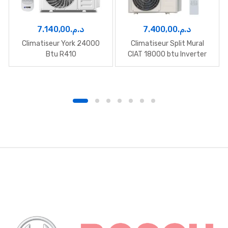
7.140,00
د.م.
7.400,00
د.م.
Climatiseur York 24000
Climatiseur Split Mural
Btu R410
CIAT 18000 btu Inverter
B
r
a
n