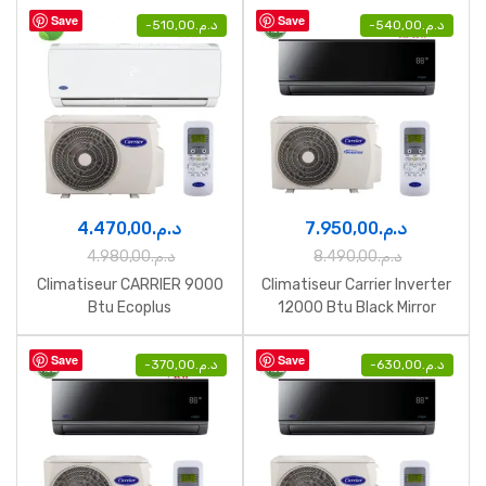
Save
Save
-
510,00
د.م.
-
540,00
د.م.
4.470,00
د.م.
7.950,00
د.م.
4.980,00
د.م.
8.490,00
د.م.
Climatiseur CARRIER 9000
Climatiseur Carrier Inverter
Btu Ecoplus
12000 Btu Black Mirror
Save
Save
-
370,00
د.م.
-
630,00
د.م.