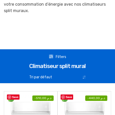
votre consommation d’énergie avec nos climatiseurs
split muraux.
Filters
Climatiseur split mural
Save
Save
-
510,00
د.م.
-
440,00
د.م.