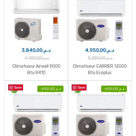
3.840,00
د.م.
4.950,00
د.م.
4.480,00
د.م.
5.380,00
د.م.
Climatiseur Airwell 9000
Climatiseur CARRIER 12000
Btu R410
Btu Ecoplus
Save
Save
-
430,00
د.م.
-
630,00
د.م.