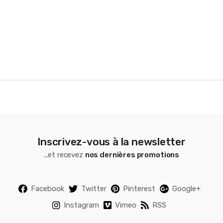
o
u
s
e
l
Inscrivez-vous à la newsletter
...et recevez
nos dernières promotions
Facebook
Twitter
Pinterest
Google+
Instagram
Vimeo
RSS