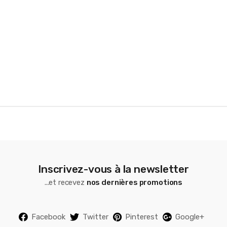
r
o
u
s
e
l
Inscrivez-vous à la newsletter
...et recevez
nos dernières promotions
Facebook
Twitter
Pinterest
Google+