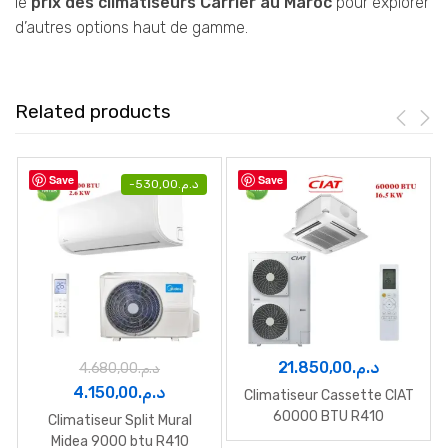
le
prix des climatiseurs Carrier au Maroc
pour explorer
d’autres options haut de gamme.
Related products
Save
Save
-
530,00
د.م.
21.850,00
د.م.
4.680,00
د.م.
Le
Le
4.150,00
د.م.
Climatiseur Cassette CIAT
prix
prix
60000 BTU R410
Climatiseur Split Mural
initial
actuel
Midea 9000 btu R410