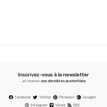
r
o
u
s
e
l
Inscrivez-vous à la newsletter
...et recevez
nos dernières promotions
Facebook
Twitter
Pinterest
Google+
Instagram
Vimeo
RSS