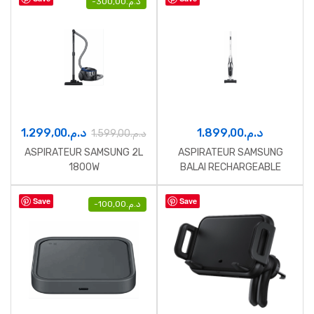
-
300,00
د.م.
1.299,00
د.م.
1.899,00
د.م.
1.599,00
د.م.
ASPIRATEUR SAMSUNG 2L
ASPIRATEUR SAMSUNG
1800W
BALAI RECHARGEABLE
Save
Save
-
100,00
د.م.