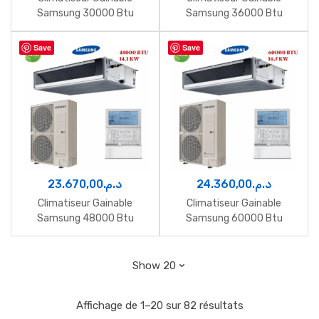
Samsung 30000 Btu
Samsung 36000 Btu
Inverter 8.7 Kw
Inverter 10.6 Kw
Save
Save
23.670,00
د.م.
24.360,00
د.م.
Climatiseur Gainable
Climatiseur Gainable
Samsung 48000 Btu
Samsung 60000 Btu
Inverter 14.1 Kw
Inverter 16.5 Kw
Affichage de 1–20 sur 82 résultats