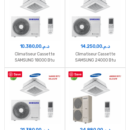
10.380,00
د.م.
14.250,00
د.م.
Climatiseur Cassette
Climatiseur Cassette
SAMSUNG 18000 Btu
SAMSUNG 24000 Btu
Inverter 5.3 Kw
Inverter 7 Kw
Save
Save
21.380,00
د.م.
24.880,00
د.م.