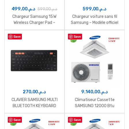
499,00
د.م.
599,00
د.م.
599,00
د.م.
Chargeur Samsung 15 W
Chargeur voiture sans fil
Wireless Charger Pad –
Samsung – Modèle officiel
Version simple
Save
Save
270,00
د.م.
9.140,00
د.م.
CLAVIER SAMSUNG MULTI
Climatiseur Cassette
BLUETOOTH KEYBOARD
SAMSUNG 12000 Btu
Inverter 3.5 Kw
Save
Save