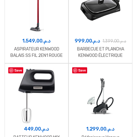
1.549,00
د.م.
999,00
د.م.
1.399,00
د.م.
ASPIRATEUR KENWOOD
BARBECUE ET PLANCHA
BALAIS SS FIL 2EN1 ROUGE
KENWOOD ÉLECTRIQUE
1600W
Save
Save
449,00
د.م.
1.299,00
د.م.