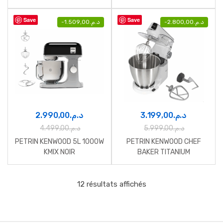
+ 500 W SILVER
Save
Save
-
1.509,00
د.م.
-
2.800,00
د.م.
2.990,00
د.م.
3.199,00
د.م.
4.499,00
د.م.
5.999,00
د.م.
PETRIN KENWOOD 5L 1000W
PETRIN KENWOOD CHEF
KMIX NOIR
BAKER TITANIUM
12 résultats affichés