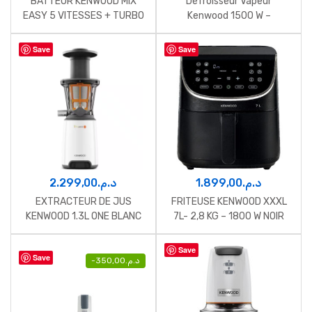
BATTEUR KENWOOD MIX
Défroisseur Vapeur
EASY 5 VITESSES + TURBO
Kenwood 1500 W –
450 W NOIR
Réservoir 2 L, Noir
Save
Save
2.299,00
د.م.
1.899,00
د.م.
EXTRACTEUR DE JUS
FRITEUSE KENWOOD XXXL
KENWOOD 1.3L ONE BLANC
7L- 2,8 KG – 1800 W NOIR
Save
Save
-
350,00
د.م.