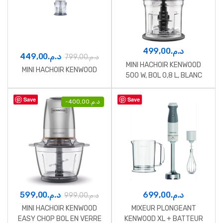
499,00
د.م.
449,00
د.م.
799,00
د.م.
MINI HACHOIR KENWOOD
MINI HACHOIR KENWOOD
500 W, BOL 0,8 L, BLANC
Save
Save
-
400,00
د.م.
599,00
د.م.
699,00
د.م.
999,00
د.م.
MINI HACHOIR KENWOOD
MIXEUR PLONGEANT
EASY CHOP BOL EN VERRE
KENWOOD XL + BATTEUR