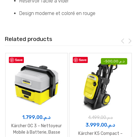
Réservoir facile à vider
Design moderne et coloré en rouge
Related products
Save
Save
-
500,00
د.م.
1.799,00
د.م.
4.499,00
د.م.
Le
Le
3.999,00
د.م.
Kärcher OC 3 – Nettoyeur
prix
prix
Mobile à Batterie, Basse
Kärcher K5 Compact –