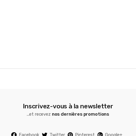
a
r
o
u
s
e
l
Inscrivez-vous à la newsletter
...et recevez
nos dernières promotions
Facebook
Twitter
Pinterest
Google+