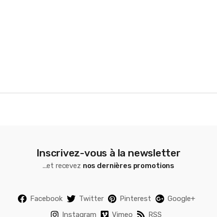
r
o
u
s
e
l
Inscrivez-vous à la newsletter
...et recevez
nos dernières promotions
Facebook
Twitter
Pinterest
Google+
Instagram
Vimeo
RSS