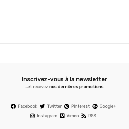
o
u
s
e
l
Inscrivez-vous à la newsletter
...et recevez
nos dernières promotions
Facebook
Twitter
Pinterest
Google+
Instagram
Vimeo
RSS