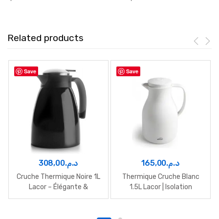
Related products
Save
Save
308,00
د.م.
165,00
د.م.
Cruche Thermique Noire 1L
Thermique Cruche Blanc
Lacor – Élégante &
1.5L Lacor | Isolation
Isotherme
durable