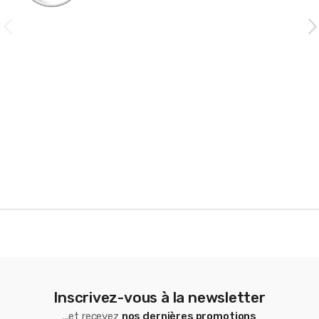
C
a
r
o
u
s
e
l
Inscrivez-vous à la newsletter
...et recevez
nos dernières promotions