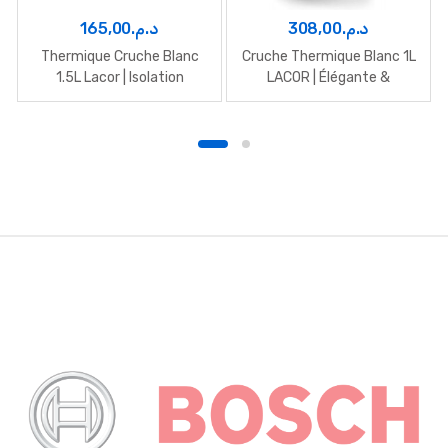
165,00
د.م.
308,00
د.م.
Thermique Cruche Blanc
Cruche Thermique Blanc 1L
1.5L Lacor | Isolation
LACOR | Élégante &
durable
Isotherme
B
r
a
n
d
s