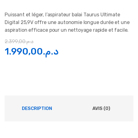
Puissant et léger, l’aspirateur balai Taurus Ultimate
Digital 25,9V offre une autonomie longue durée et une
aspiration efficace pour un nettoyage rapide et facile.
2.399,00
د.م.
Le
Le
1.990,00
د.م.
prix
prix
initial
actuel
était :
est :
د.م.1.990,00.
د.م.2.399,00.
DESCRIPTION
AVIS (0)