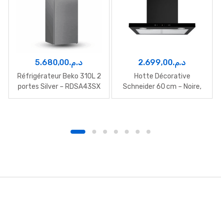
5.680,00
د.م.
2.699,00
د.م.
Réfrigérateur Beko 310L 2
Hotte Décorative
portes Silver – RDSA43SX
Schneider 60 cm – Noire,
Élégante et Performante
B
r