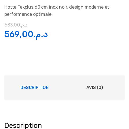
Hotte Tekplus 60 cm inox noir, design moderne et
performance optimale.
633,00
د.م.
Le
Le
569,00
د.م.
prix
prix
initial
actuel
était :
est :
د.م.569,00.
د.م.633,00.
DESCRIPTION
AVIS (0)
Description