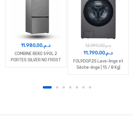
11.980,00
د.م.
12.999,00
د.م.
Le
Le
11.790,00
د.م.
COMBINE BEKO 590L 2
prix
prix
PORTES SILVER NO FROST
F0L9DGP2S Lave-linge et
B5RCNE66HXB
initial
actuel
Sèche-linge | 15 / 8 Kg|
Capacité plus grande | AI
était :
est :
DD | Steam | ThinQ
د.م.12.999,00.
B
r