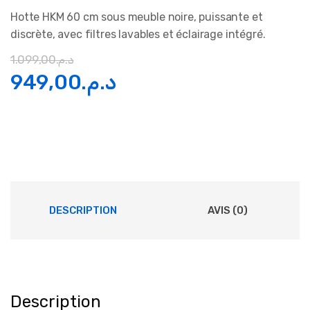
Hotte HKM 60 cm sous meuble noire, puissante et
discrète, avec filtres lavables et éclairage intégré.
1.099,00
د.م.
Le
Le
949,00
د.م.
prix
prix
initial
actuel
était :
est :
د.م.949,00.
د.م.1.099,00.
DESCRIPTION
AVIS (0)
Description