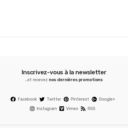
u
s
e
l
Inscrivez-vous à la newsletter
...et recevez
nos dernières promotions
Facebook
Twitter
Pinterest
Google+
Instagram
Vimeo
RSS