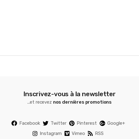
o
u
s
e
l
Inscrivez-vous à la newsletter
...et recevez
nos dernières promotions
Facebook
Twitter
Pinterest
Google+
Instagram
Vimeo
RSS