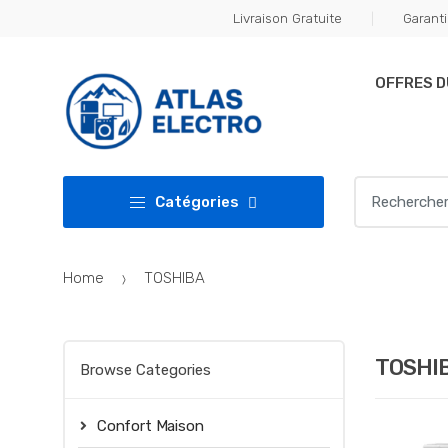
Skip
Skip
Livraison Gratuite
Garanti
to
to
navigation
content
OFFRES 
Search
Catégories
for:
Home
TOSHIBA
TOSHI
Browse Categories
Confort Maison