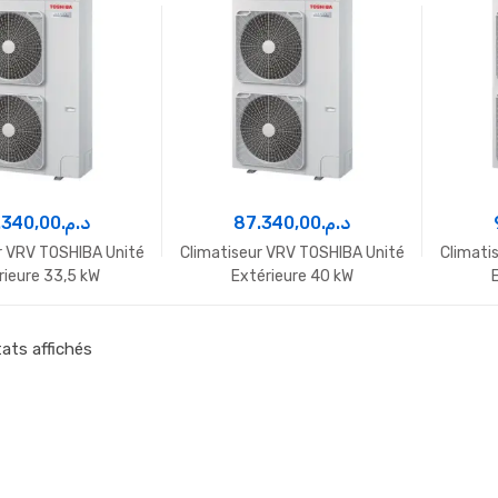
.340,00
د.م.
87.340,00
د.م.
r VRV TOSHIBA Unité
Climatiseur VRV TOSHIBA Unité
Climati
rieure 33,5 kW
Extérieure 40 kW
tats affichés