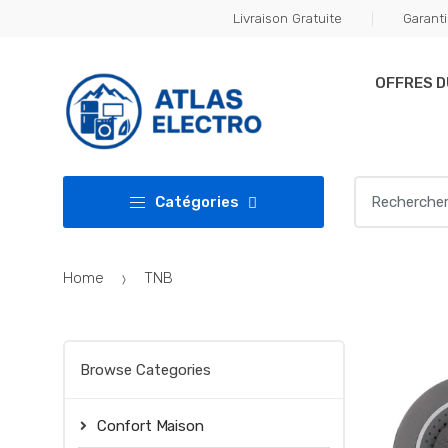
Skip
Skip
Livraison Gratuite
Garanti
to
to
navigation
content
OFFRES 
Search
Catégories
for:
Home
TNB
Browse Categories
Confort Maison