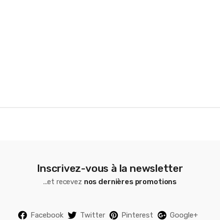
r
o
u
s
e
l
Inscrivez-vous à la newsletter
...et recevez
nos dernières promotions
Facebook
Twitter
Pinterest
Google+