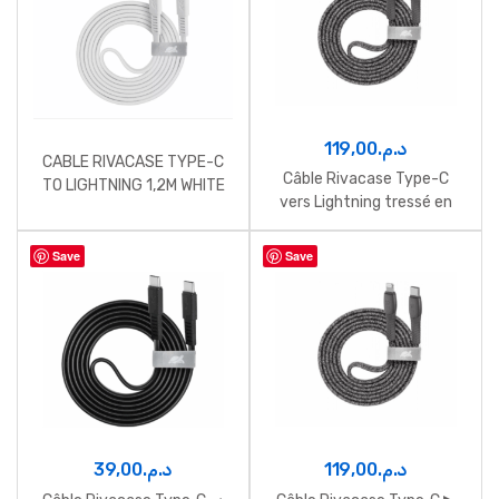
119,00
د.م.
CABLE RIVACASE TYPE-C
Câble Rivacase Type-C
TO LIGHTNING 1,2M WHITE
vers Lightning tressé en
nylon 1,2 m gris
Save
Save
39,00
د.م.
119,00
د.م.