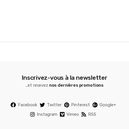
o
u
s
e
l
Inscrivez-vous à la newsletter
...et recevez
nos dernières promotions
Facebook
Twitter
Pinterest
Google+
Instagram
Vimeo
RSS