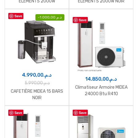
ELEMENTS 2000W
ELEMENTS 2000W NOIR
Save
-
1.000,00
د.م.
Save
4.990,00
د.م.
14.850,00
د.م.
5.990,00
د.م.
Climatiseur Armoire MIDEA
CAFETIÈRE MIDEA 15 BARS
24000 Btu R410
NOIR
Save
Save