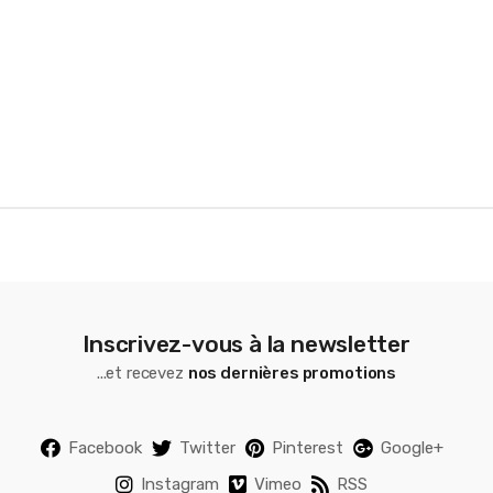
r
o
u
s
e
l
Inscrivez-vous à la newsletter
...et recevez
nos dernières promotions
Facebook
Twitter
Pinterest
Google+
Instagram
Vimeo
RSS