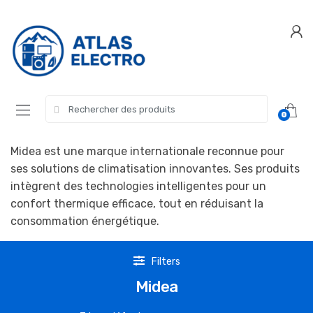
Skip
Skip
to
to
navigation
content
Search
0
for:
Midea est une marque internationale reconnue pour
ses solutions de climatisation innovantes. Ses produits
intègrent des technologies intelligentes pour un
confort thermique efficace, tout en réduisant la
consommation énergétique.
Filters
Midea