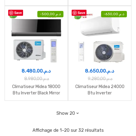
Save
Save
-
500,00
د.م.
-
630,00
د.م.
8.480,00
د.م.
8.650,00
د.م.
8.980,00
د.م.
9.280,00
د.م.
Climatiseur Midea 18000
Climatiseur Midea 24000
Btu Inverter Black Mirror
Btu Inverter
Affichage de 1–20 sur 32 résultats