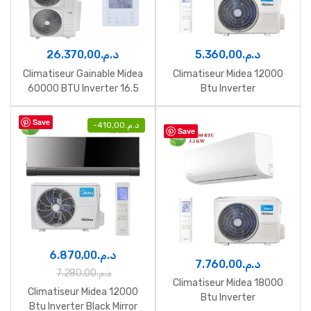
26.370,00
د.م.
5.360,00
د.م.
Climatiseur Gainable Midea
Climatiseur Midea 12000
60000 BTU Inverter 16.5
Btu Inverter
kW
Save
-
410,00
د.م.
Save
6.870,00
د.م.
7.760,00
د.م.
7.280,00
د.م.
Climatiseur Midea 18000
Climatiseur Midea 12000
Btu Inverter
Btu Inverter Black Mirror