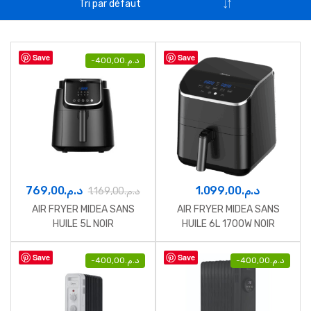
Save
Save
-
400,00
د.م.
769,00
د.م.
1.099,00
د.م.
1.169,00
د.م.
AIR FRYER MIDEA SANS
AIR FRYER MIDEA SANS
HUILE 5L NOIR
HUILE 6L 1700W NOIR
Save
Save
-
400,00
د.م.
-
400,00
د.م.