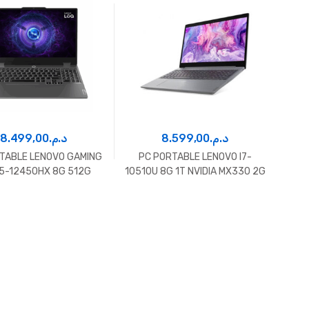
8.499,00
د.م.
8.599,00
د.م.
TABLE LENOVO GAMING
PC PORTABLE LENOVO I7-
I5-12450HX 8G 512G
10510U 8G 1T NVIDIA MX330 2G
TX2050 4G WIN 11
FREEDOS