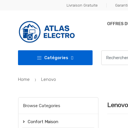
Skip
Skip
Livraison Gratuite
Garanti
to
to
navigation
content
OFFRES 
Search
Catégories
for:
Home
Lenovo
Lenovo
Browse Categories
Confort Maison