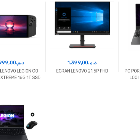
999,00
د.م.
1.399,00
د.م.
LENOVO LEGION GO
ECRAN LENOVO 21.5P FHD
PC POR
EXTREME 16G 1T SSD
LOQ 
 WQXGA WIN 11
R