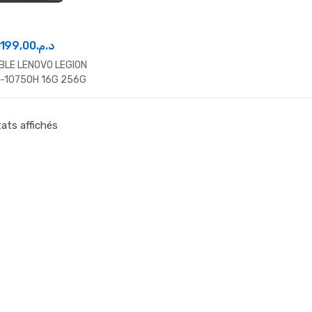
.199,00
د.م.
BLE LENOVO LEGION
7-10750H 16G 256G
 HDD RTX 2060 6G
W10
tats affichés