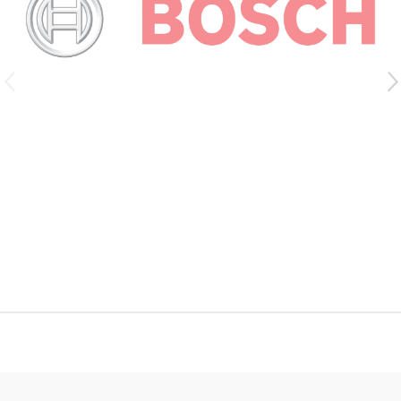
d
s
C
a
r
o
u
s
e
l