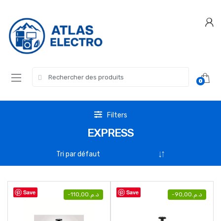
Skip
Skip
to
to
navigation
content
Search
0
for:
Filters
EXPRESS
Save
Save
-
110,00
د.م.
-
90,00
د.م.