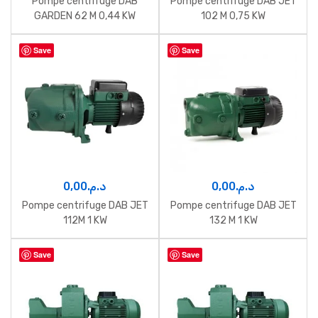
Pompe centrifuge DAB
Pompe centrifuge DAB JET
GARDEN 62 M 0,44 KW
102 M 0,75 KW
Save
Save
0,00
د.م.
0,00
د.م.
Pompe centrifuge DAB JET
Pompe centrifuge DAB JET
112M 1 KW
132 M 1 KW
Save
Save