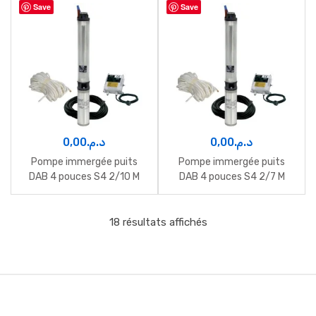
Save
Save
0,00
د.م.
0,00
د.م.
Pompe immergée puits
Pompe immergée puits
DAB 4 pouces S4 2/10 M
DAB 4 pouces S4 2/7 M
0,55 KW
0,37 KW
18 résultats affichés
B
r