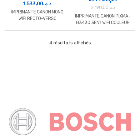
1.533,00
د.م.
2.190,00
د.م.
IMPRIMANTE CANON MONO
IMPRIMANTE CANON PIXMA-
WIFI RECTO-VERSO
G3430 3EN1 WIFI COULEUR
4 résultats affichés
B
r
a
n
d
s