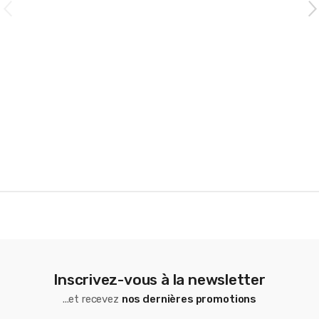
C
a
r
o
u
s
e
l
Inscrivez-vous à la newsletter
...et recevez
nos dernières promotions