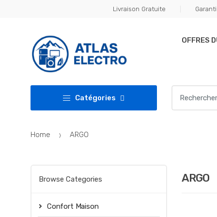
Skip
Skip
Livraison Gratuite
Garanti
to
to
navigation
content
OFFRES 
Search
Catégories
for:
Home
ARGO
ARGO
Browse Categories
Confort Maison