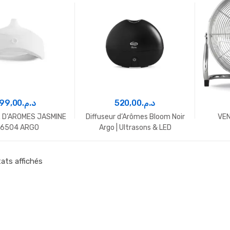
99,00
د.م.
520,00
د.م.
 D’AROMES JASMINE
Diffuseur d’Arômes Bloom Noir
VEN
6504 ARGO
Argo | Ultrasons & LED
tats affichés